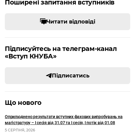
Поширені запитання вступників
Читати відповіді
Підписуйтесь на телеграм-канал
«Вступ КНУБА»
Підписатись
Що нового
Оприлюднено результати вступних фахових випробувань на
магістратуру – І сесія від 31.07 та І сесія, I потік від 01.08
5 СЕРПНЯ, 2026