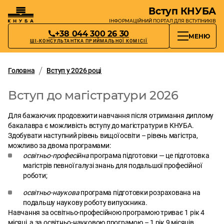
Вступ КНУБА
ІНФОРМАЦІЙНИЙ ПОРТАЛ
ДЛЯ ВСТУПНИКІВ
+38 044 300 26 30
МЕНЮ
ШІ-КОНСУЛЬТАНТКА ПРИЙМАЛЬНОЇ КОМІСІЇ
Головна
Вступ у 2026 році
Вступ до магістратури 2026
Для бажаючих продовжити навчання після отримання диплому
бакалавра є можливість вступу до магістратури в КНУБА.
Здобувати наступний рівень вищої освіти – рівень магістра,
можливо за двома програмами:
освітньо-професійна
програма підготовки — це підготовка
магістрів певної галузі знань для подальшої професійної
роботи;
освітньо-наукова
програма підготовки розрахована на
подальшу наукову роботу випускника.
Навчання за освітньо-професійною програмою триває 1 рік 4
місяці, а за освітньо-науковою програмою – 1 рік 9 місяців.