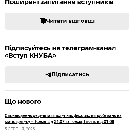
Поширені запитання вступників
Читати відповіді
Підписуйтесь на телеграм-канал
«Вступ КНУБА»
Підписатись
Що нового
Оприлюднено результати вступних фахових випробувань на
магістратуру – І сесія від 31.07 та І сесія, I потік від 01.08
5 СЕРПНЯ, 2026