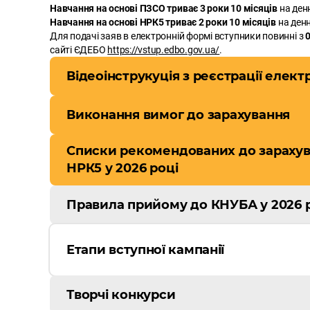
Навчання на основі ПЗСО триває 3 роки 10 місяців
на ден
Навчання на основі НРК5 триває 2 роки 10 місяців
на денн
Для подачі заяв в електронній формі вступники повинні з
сайті ЄДЕБО
https://vstup.edbo.gov.ua/
.
Відеоінструкуція з реєстрації елект
Виконання вимог до зарахування
Списки рекомендованих до зарахув
НРК5 у 2026 році
Правила прийому до КНУБА у 2026 
Етапи вступної кампанії
Творчі конкурси