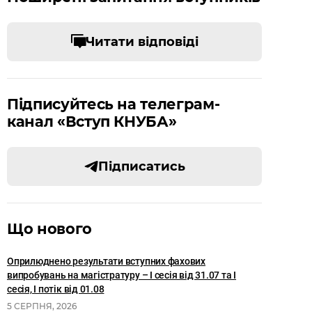
Читати відповіді
Підписуйтесь на телеграм-
канал «Вступ КНУБА»
Підписатись
Що нового
Оприлюднено результати вступних фахових
випробувань на магістратуру – І сесія від 31.07 та І
сесія, I потік від 01.08
5 СЕРПНЯ, 2026