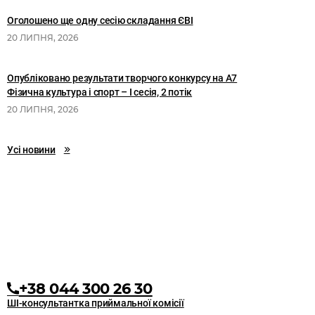
Оголошено ще одну сесію складання ЄВІ
20 ЛИПНЯ, 2026
Опубліковано результати творчого конкурсу на А7
Фізична культура і спорт – І сесія, 2 потік
20 ЛИПНЯ, 2026
Усі новини
+38 044 300 26 30
ШІ-консультантка приймальної комісії