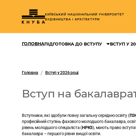
ГОЛОВНА
ПІДГОТОВКА ДО ВСТУПУ
ВСТУП У 20
Головна
Вступ у 2026 році
Вступ на бакалавра
Вступники, які здобули повну загальну середню освіту (
ПЗ
професійний ступінь фахового молодшого бакалавра, освіт
рівень молодшого спеціаліста (
НРК5
), мають право вступа
бакалавра – першого рівня вищої освіти.