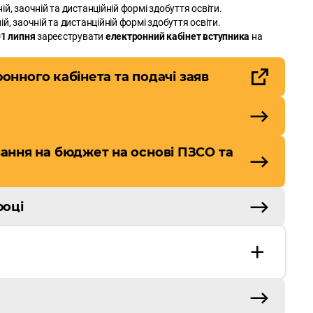
ній, заочній та дистанційній формі здобуття освіти.
ій, заочній та дистанційній формі здобуття освіти.
01 липня
зареєструвати
електронний кабінет вступника
на
ронного кабінета та подачі заяв
ання на бюджет на основі ПЗСО та
році