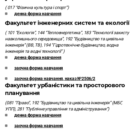
( 017 “Фізична культура і спорт”)
денна форма навчання
Факультет інженерних систем та екології
( 101 “Екологія”, 144 “Теплоенергетика”, 183 “Технології захисту
навколишнього середовища”, 192 “Будівництво та цивільна
інженерія” (ВВ, ТВ),
194 “Гідротехнічне будівництво, водна
інженерія та водні технології” )
денна форма навчання
заочна форма навчання
заочна форма навчання
,
наказ №2506/2
Факультет урбаністики та просторового
планування
(081 “Право”, 192 “Будівництво та цивільна інженерія” (МБГ,
УПП), 281 “Публічне управління та адміністрування”)
денна форма навчання
заочна форма навчання