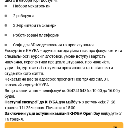
цього в лабораторії доступні:
Набори мехатроніки
2 роборуки
3D-принтери та сканери
Роботизовані платформи
Софт для 3D-моделювання та проєктування
Екскурсія в КНУБА – зручна нагода дізнатись про факультети та
спеціальності,
курси підготовки
, умови вступу і вартість
навчання, перспективи працевлаштування, про наявність
укриттів, гуртожитків та умови проживання та інші аспекти
студентського життя.
Чекаємо на вас за адресою: проспект Повітряних сил, 31,
головний корпус КНУБА.
Якщо є запитання – телефонуйте: 0442415436 з 10:00 до 16:00 у
будні.
Наступні екскурсії до КНУБА
для майбутніх вступників: 7 і 28
травня, 11 і 25 червня. Початок о 15:00.
Заключний у цій вступній кампанії КНУБА Open Day
відбудеться
16 травня.