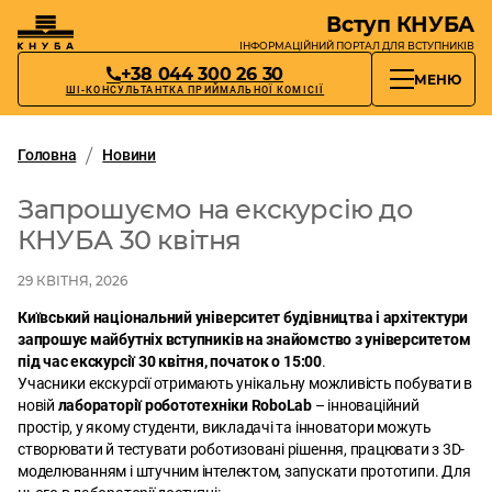
Вступ КНУБА
ІНФОРМАЦІЙНИЙ ПОРТАЛ
ДЛЯ ВСТУПНИКІВ
+38 044 300 26 30
МЕНЮ
ШІ-КОНСУЛЬТАНТКА ПРИЙМАЛЬНОЇ КОМІСІЇ
Головна
Новини
Запрошуємо на екскурсію до
КНУБА 30 квітня
29 КВІТНЯ, 2026
Київський національний університет будівництва і архітектури
запрошує майбутніх вступників на знайомство з університетом
під час екскурсії 30 квітня, початок о 15:00
.
Учасники екскурсії отримають унікальну можливість побувати в
новій
лабораторії робототехніки RoboLab
– інноваційний
простір, у якому cтуденти, викладачі та інноватори можуть
створювати й тестувати роботизовані рішення, працювати з 3D-
моделюванням і штучним інтелектом, запускати прототипи. Для