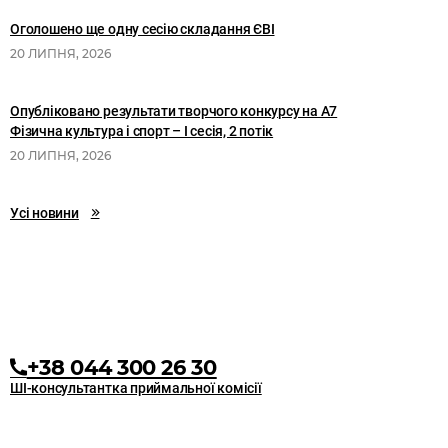
Оголошено ще одну сесію складання ЄВІ
20 ЛИПНЯ, 2026
Опубліковано результати творчого конкурсу на А7
Фізична культура і спорт – І сесія, 2 потік
20 ЛИПНЯ, 2026
Усі новини
+38 044 300 26 30
ШІ-консультантка приймальної комісії