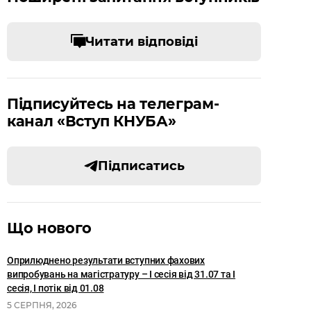
Читати відповіді
Підписуйтесь на телеграм-
канал «Вступ КНУБА»
Підписатись
Що нового
Оприлюднено результати вступних фахових
випробувань на магістратуру – І сесія від 31.07 та І
сесія, I потік від 01.08
5 СЕРПНЯ, 2026