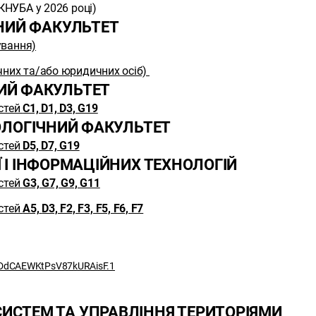
КНУБА у 2026 році)
НИЙ ФАКУЛЬТЕТ
ування)
ичних та/або юридичних осіб)
ИЙ ФАКУЛЬТЕТ
стей
С1, D1, D3, G19
ОЛОГІЧНИЙ ФАКУЛЬТЕТ
стей
D5, D7, G19
 І ІНФОРМАЦІЙНИХ ТЕХНОЛОГІЙ
стей
G3, G7, G9, G11
стей
A5,
D3, F2, F3, F5, F6, F7
BDdCAEWKtPsV87kURAisF.1
ИСТЕМ ТА УПРАВЛІННЯ ТЕРИТОРІЯМИ