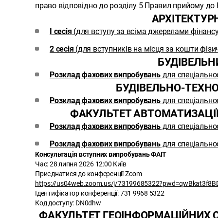
право відповідно до розділу 5 Правил прийому до 
АРХІТЕКТУР
І сесія
(для вступу за всіма джерелами фінанс
2 сесія
(для вступників на місця за кошти фіз
БУДІВЕЛЬН
Розклад фахових випробувань
для спеціально
БУДІВЕЛЬНО-ТЕХН
Розклад фахових випробувань
для спеціально
ФАКУЛЬТЕТ АВТОМАТИЗАЦІЇ
Розклад фахових випробувань
для спеціально
Розклад фахових випробувань
для спеціально
Консультація вступних випробувань ФАІТ
Час: 28 липня 2026 12:00 Київ
Приєднатися до конференції Zoom
https://us04web.zoom.us/j/73199685322?pwd=qwBkat3f8
Ідентифікатор конференції: 731 9968 5322
Код доступу: DN0dhw
ФАКУЛЬТЕТ ГЕОІНФОРМАЦІЙНИХ С