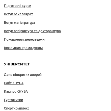
Підготовчі курси
Вступ бакалаврат
Вступ магістратура
Вступ аспірантура та докторантура
Поновлення, переведення
Іноземним громадянам
УНІВЕРСИТЕТ
День відкритих дверей
Сайт КНУБА
Кампус КНУБА
Гуртожитки
Спорткомплекс