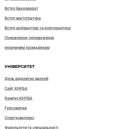
Вступ бакалаврат
Вступ магістратура
Вступ аспірантура та докторантура
Поновлення, переведення
Іноземним громадянам
УНІВЕРСИТЕТ
День відкритих дверей
Сайт КНУБА
Кампус КНУБА
Гуртожитки
Спорткомплекс
Факультети та cпеціальності